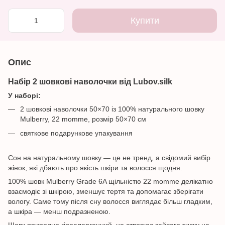
Купити
Опис
Набір 2 шовкові наволочки від
Lubov.silk
У наборі:
2 шовкові наволочки 50×70 із 100% натурального шовку
Mulberry, 22 momme, розмір 50×70 см
святкове подарункове упакування
Сон на натуральному шовку — це не тренд, а свідомий вибір
жінок, які дбають про якість шкіри та волосся щодня.
100% шовк Mulberry Grade 6A щільністю 22 momme делікатно
взаємодіє зі шкірою, зменшує тертя та допомагає зберігати
вологу. Саме тому після сну волосся виглядає більш гладким,
а шкіра — менш подразненою.
Шовк природно гіпоалергенний, не створює зайвого тиску на