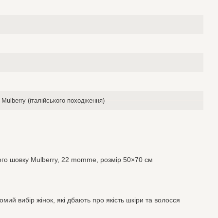
Mulberry (італійського походження)
ого шовку Mulberry, 22 momme, розмір 50×70 см
мий вибір жінок, які дбають про якість шкіри та волосся