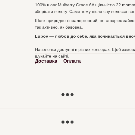
100% шовк Mulberry Grade 6A щільністю 22 momme
зберігати вологу. Саме тому після сну волосся в
Шовк природно гіпоалергенний, не створює зайвого
так активно, як бавовна.
Lubov — любов до себе, яка починається вноч
Наволочки доступні в різних кольорах. Щоб замовит
шукайте на сайті.
Доставка
Оплата