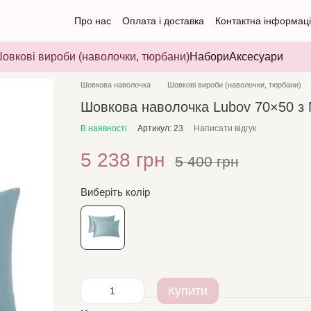
Про нас
Оплата і доставка
Контактна інформац
овкові вироби (наволочки, тюрбани)
Набори
Аксесуари
Шовкова наволочка
Шовкові вироби (наволочки, тюрбани)
Шовкова наволочка Lubov 70×50 з
В наявності
Артикул: 23
Написати відгук
5 238 грн
5 400 грн
Виберіть колір
Купити