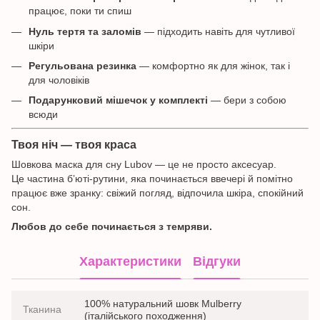
працює, поки ти спиш
Нуль тертя та заломів
— підходить навіть для чутливої
шкіри
Регульована резинка
— комфортно як для жінок, так і
для чоловіків
Подарунковий мішечок у комплекті
— бери з собою
всюди
Твоя ніч — твоя краса
Шовкова маска для сну Lubov — це не просто аксесуар.
Це частина бʼюті-рутини, яка починається ввечері й помітно
працює вже зранку: свіжий погляд, відпочила шкіра, спокійний
сон.
Любов до себе починається з темряви.
Характеристики
Відгуки
100% натуральний шовк Mulberry
Тканина
(італійського походження)