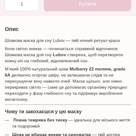
Купити
Опис
Шовкова маска для сну Lubov — твій нічний ритуал краси
Коли світло зникає — починається справжній відпочинок.
Шовкова маска для сну
Lubov
створена, щоб перетворити
кожну ніч на глибокий, відновлюючий сон.
М’який 100% натуральний шовк
Mulberry 22 momme, grade
6A
делікатно огортає шкіру, не залишаючи слідів та не
пересушуючи зону навколо очей. Маска щільно, але ніжно
перекриває світло — саме це допомагає організму природно
переходити у фазу глибокого сну та підтримує вироблення
мелатоніну.
Чому ти закохаєшся у цю маску
Повна темрява без тиску
— ідеальна для міського життя
та подорожей
Шовк не вбирає креми та сироватки
— твій догляд