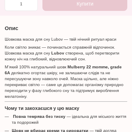
Купити
Опис
Шовкова маска для сну Lubov — твій нічний ритуал краси
Коли світло зникає — починається справжній відпочинок.
Шовкова маска для сну
Lubov
створена, щоб перетворити
кожну ніч на глибокий, відновлюючий сон.
М’який 100% натуральний шовк
Mulberry 22 momme, grade
6A
делікатно огортає шкіру, не залишаючи слідів та не
пересушуючи зону навколо очей. Маска щільно, але ніжно
перекриває світло — саме це допомагає організму природно
переходити у фазу глибокого сну та підтримує вироблення
мелатоніну.
Чому ти закохаєшся у цю маску
Повна темрява без тиску
— ідеальна для міського життя
та подорожей
Шовк не вбирає креми та сироватки
— твій догляд