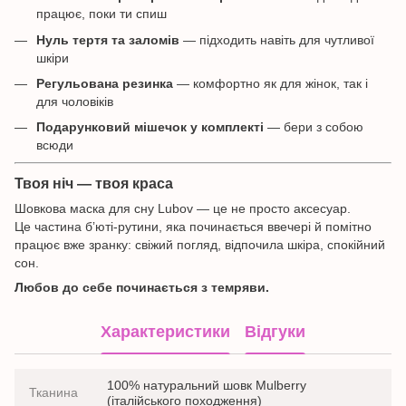
працює, поки ти спиш
Нуль тертя та заломів
— підходить навіть для чутливої
шкіри
Регульована резинка
— комфортно як для жінок, так і
для чоловіків
Подарунковий мішечок у комплекті
— бери з собою
всюди
Твоя ніч — твоя краса
Шовкова маска для сну Lubov — це не просто аксесуар.
Це частина бʼюті-рутини, яка починається ввечері й помітно
працює вже зранку: свіжий погляд, відпочила шкіра, спокійний
сон.
Любов до себе починається з темряви.
Характеристики
Відгуки
100% натуральний шовк Mulberry
Тканина
(італійського походження)